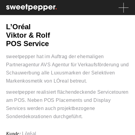
L’Oréal
Viktor & Rolf
POS Service
sweetpepper hat im Auftrag der ehemaligen
Partneragentur AVS Agentur für Verkaufsförderung und
Schauwerbung alle Luxusmarken der Selektiven
Markenkosmetik von LÓreal betreut.
sweetpepper realisiert flächendeckende Servicetouren
am POS. Neben POS Placements und Display
Services werden auch projektbezogene
Sonderdekorationen durchgeführt.
Kunde:
Lòréal