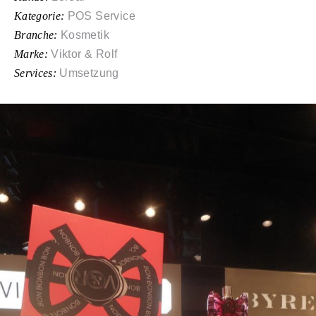
Kategorie:
POS Service
Branche:
Kosmetik
Marke:
Viktor & Rolf
Services:
Umsetzung